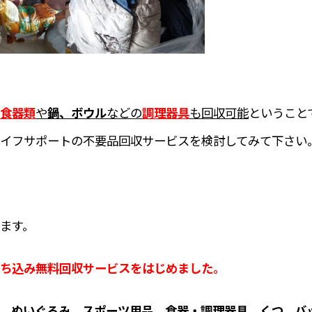
食器類
や
鍋、ボウル
などの
調理器具
も回収可能
ということ
イフサポートの不要品回収サービスを検討してみて下さい
ます。
ち込み無料回収サービスをはじめました。
、ぬいぐるみ、スポーツ用品、食器・調理器具、くつ、バ