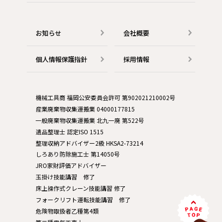
お知らせ
会社概要
個人情報保護指針
採用情報
機械工具商 福岡公安委員会許可 第902021210002号
産業廃棄物収集運搬業 04000177815
一般廃棄物収集運搬業 北九一廃 第522号
遺品整理士 認定ISO 1515
整理収納アドバイザー2級 HKSA2-73214
しろあり防除施工士 第14050号
JRO家財評価アドバイザー
玉掛け技能講習 修了
床上操作式クレーン技能講習 修了
フォークリフト運転技能講習 修了
危険物取扱者乙種第4類