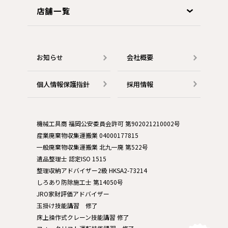
店舗一覧
お知らせ
会社概要
個人情報保護指針
採用情報
機械工具商 福岡公安委員会許可 第902021210002号
産業廃棄物収集運搬業 04000177815
一般廃棄物収集運搬業 北九一廃 第522号
遺品整理士 認定ISO 1515
整理収納アドバイザー2級 HKSA2-73214
しろあり防除施工士 第14050号
JRO家財評価アドバイザー
玉掛け技能講習 修了
床上操作式クレーン技能講習 修了