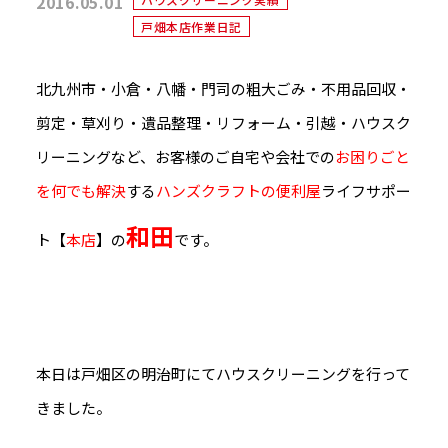
2016.05.01
戸畑本店作業日記
北九州市・小倉・八幡・門司の粗大ごみ・不用品回収・
剪定・草刈り・遺品整理・リフォーム・引越・ハウスク
リーニングなど、お客様のご自宅や会社での
お困りごと
を何でも解決
する
ハンズクラフトの便利屋
ライフサポー
和田
ト【
本店
】の
です。
本日は戸畑区の明治町にてハウスクリーニングを行って
きました。