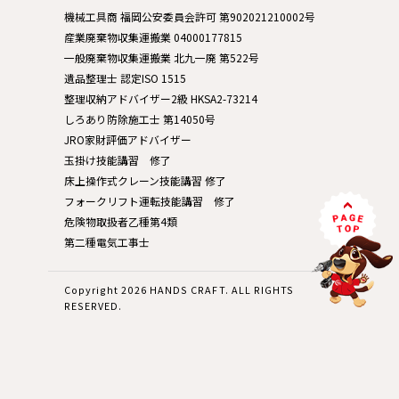
機械工具商 福岡公安委員会許可 第902021210002号
産業廃棄物収集運搬業 04000177815
一般廃棄物収集運搬業 北九一廃 第522号
遺品整理士 認定ISO 1515
整理収納アドバイザー2級 HKSA2-73214
しろあり防除施工士 第14050号
JRO家財評価アドバイザー
玉掛け技能講習 修了
床上操作式クレーン技能講習 修了
フォークリフト運転技能講習 修了
危険物取扱者乙種第4類
第二種電気工事士
Copyright 2026 HANDS CRAFT. ALL RIGHTS
RESERVED.