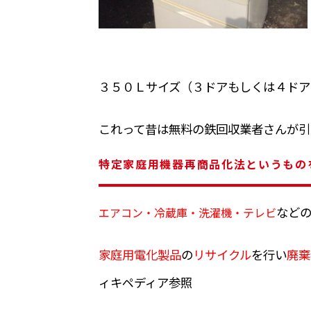
３５０Ｌサイズ（３ドアもしくは４ドア
これって昔は無料の鉄回収業者さんが引
特定家庭用機器再商品化法というもの
など
エアコン・冷蔵庫・洗濯機・テレビ
家庭用電化製品
の
リサイクル
を行い
廃棄
ィキペディア参照