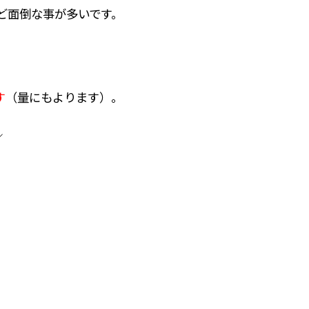
ど面倒な事が多いです。
す
（量にもよります）。
／