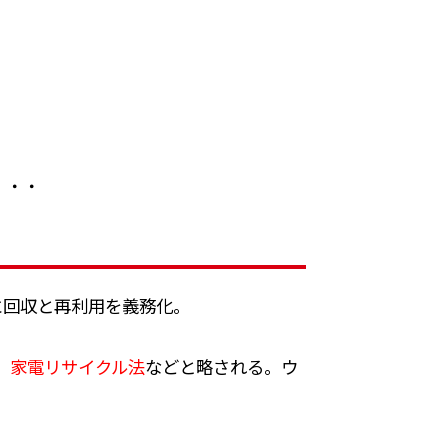
・・・
に回収と再利用を義務化。
。
家電リサイクル法
などと略される。ウ