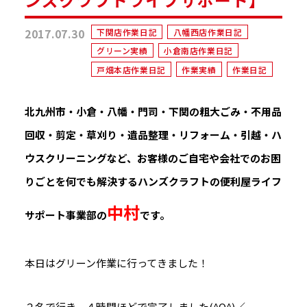
2017.07.30
下関店作業日記
八幡西店作業日記
グリーン実績
小倉南店作業日記
戸畑本店作業日記
作業実績
作業日記
北九州市・小倉・八幡・門司・下関の粗大ごみ・不用品
回収・剪定・草刈り・遺品整理・リフォーム・引越・ハ
ウスクリーニングなど、お客様のご自宅や会社でのお困
りごとを何でも解決するハンズクラフトの便利屋ライフ
中村
サポート事業部の
です。
本日はグリーン作業に行ってきました！
２名で行き、４時間ほどで完了しました(^O^)／