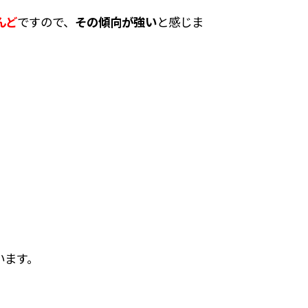
んど
ですので、
その傾向が強い
と感じま
います。