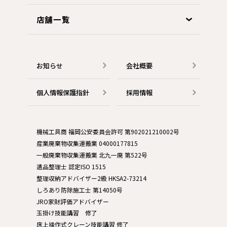
店舗一覧
お知らせ
会社概要
個人情報保護指針
採用情報
機械工具商 福岡公安委員会許可 第902021210002号
産業廃棄物収集運搬業 04000177815
一般廃棄物収集運搬業 北九一廃 第522号
遺品整理士 認定ISO 1515
整理収納アドバイザー2級 HKSA2-73214
しろあり防除施工士 第14050号
JRO家財評価アドバイザー
玉掛け技能講習 修了
床上操作式クレーン技能講習 修了