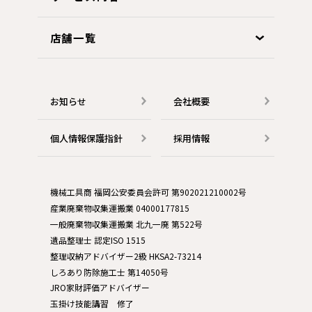
店舗一覧
お知らせ
会社概要
個人情報保護指針
採用情報
機械工具商 福岡公安委員会許可 第902021210002号
産業廃棄物収集運搬業 04000177815
一般廃棄物収集運搬業 北九一廃 第522号
遺品整理士 認定ISO 1515
整理収納アドバイザー2級 HKSA2-73214
しろあり防除施工士 第14050号
JRO家財評価アドバイザー
玉掛け技能講習 修了