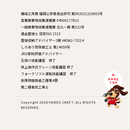
機械工具商 福岡公安委員会許可 第902021210002号
産業廃棄物収集運搬業 04000177815
一般廃棄物収集運搬業 北九一廃 第522号
遺品整理士 認定ISO 1515
整理収納アドバイザー2級 HKSA2-73214
しろあり防除施工士 第14050号
JRO家財評価アドバイザー
玉掛け技能講習 修了
床上操作式クレーン技能講習 修了
フォークリフト運転技能講習 修了
危険物取扱者乙種第4類
第二種電気工事士
Copyright 2026 HANDS CRAFT. ALL RIGHTS
RESERVED.