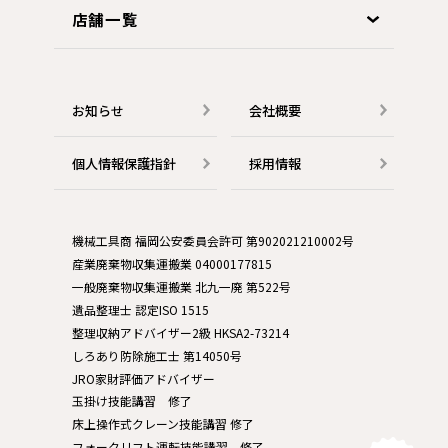
店舗一覧
お知らせ
会社概要
個人情報保護指針
採用情報
機械工具商 福岡公安委員会許可 第902021210002号
産業廃棄物収集運搬業 04000177815
一般廃棄物収集運搬業 北九一廃 第522号
遺品整理士 認定ISO 1515
整理収納アドバイザー2級 HKSA2-73214
しろあり防除施工士 第14050号
JRO家財評価アドバイザー
玉掛け技能講習 修了
床上操作式クレーン技能講習 修了
フォークリフト運転技能講習 修了