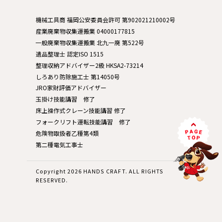
機械工具商 福岡公安委員会許可 第902021210002号
産業廃棄物収集運搬業 04000177815
一般廃棄物収集運搬業 北九一廃 第522号
遺品整理士 認定ISO 1515
整理収納アドバイザー2級 HKSA2-73214
しろあり防除施工士 第14050号
JRO家財評価アドバイザー
玉掛け技能講習 修了
床上操作式クレーン技能講習 修了
フォークリフト運転技能講習 修了
危険物取扱者乙種第4類
第二種電気工事士
Copyright 2026 HANDS CRAFT. ALL RIGHTS
RESERVED.