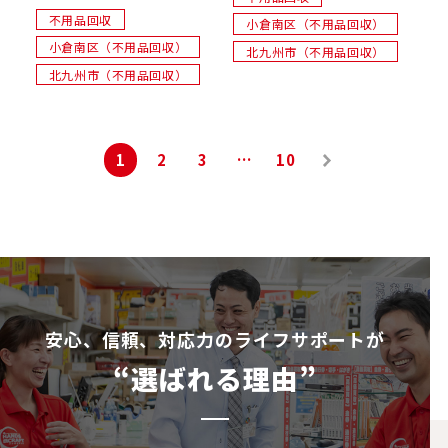
不用品回収
小倉南区（不用品回収）
小倉南区（不用品回収）
北九州市（不用品回収）
北九州市（不用品回収）
投
1
2
3
…
10
稿
次へ
ナ
»
ビ
ゲ
ー
シ
安⼼、信頼、対応⼒のライフサポートが
ョ
“選ばれる理由”
ン