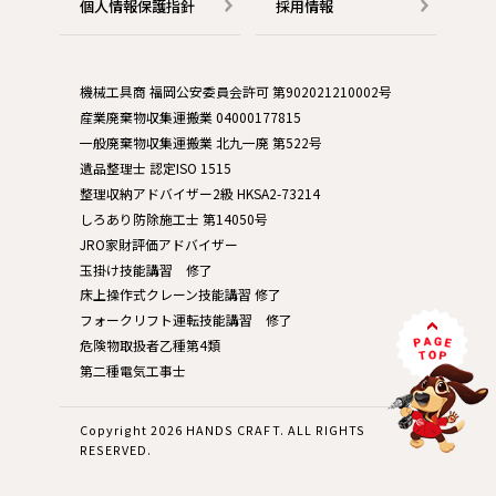
個人情報保護指針
採用情報
機械工具商 福岡公安委員会許可 第902021210002号
産業廃棄物収集運搬業 04000177815
一般廃棄物収集運搬業 北九一廃 第522号
遺品整理士 認定ISO 1515
整理収納アドバイザー2級 HKSA2-73214
しろあり防除施工士 第14050号
JRO家財評価アドバイザー
玉掛け技能講習 修了
床上操作式クレーン技能講習 修了
フォークリフト運転技能講習 修了
危険物取扱者乙種第4類
第二種電気工事士
Copyright 2026 HANDS CRAFT. ALL RIGHTS
RESERVED.