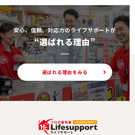
ナ
ビ
ゲ
安⼼、信頼、対応⼒のライフサポートが
ー
シ
“選ばれる理由”
ョ
ン
選ばれる理由をみる