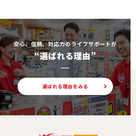
投
稿
ナ
ビ
ゲ
安⼼、信頼、対応⼒のライフサポートが
ー
シ
“選ばれる理由”
ョ
ン
選ばれる理由をみる