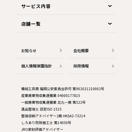
サービス内容
店舗一覧
お知らせ
会社概要
個人情報保護指針
採用情報
機械工具商 福岡公安委員会許可 第902021210002号
産業廃棄物収集運搬業 04000177815
一般廃棄物収集運搬業 北九一廃 第522号
遺品整理士 認定ISO 1515
整理収納アドバイザー2級 HKSA2-73214
しろあり防除施工士 第14050号
JRO家財評価アドバイザー