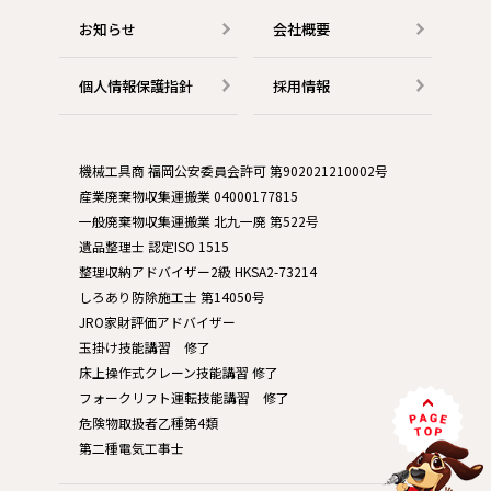
お知らせ
会社概要
個人情報保護指針
採用情報
機械工具商 福岡公安委員会許可 第902021210002号
産業廃棄物収集運搬業 04000177815
一般廃棄物収集運搬業 北九一廃 第522号
遺品整理士 認定ISO 1515
整理収納アドバイザー2級 HKSA2-73214
しろあり防除施工士 第14050号
JRO家財評価アドバイザー
玉掛け技能講習 修了
床上操作式クレーン技能講習 修了
フォークリフト運転技能講習 修了
危険物取扱者乙種第4類
第二種電気工事士