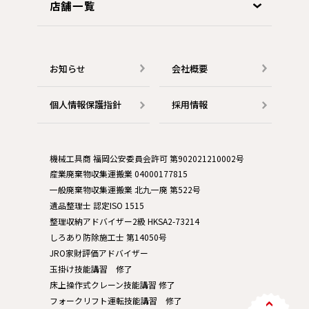
店舗一覧
お知らせ
会社概要
個人情報保護指針
採用情報
機械工具商 福岡公安委員会許可 第902021210002号
産業廃棄物収集運搬業 04000177815
一般廃棄物収集運搬業 北九一廃 第522号
遺品整理士 認定ISO 1515
整理収納アドバイザー2級 HKSA2-73214
しろあり防除施工士 第14050号
JRO家財評価アドバイザー
玉掛け技能講習 修了
床上操作式クレーン技能講習 修了
フォークリフト運転技能講習 修了