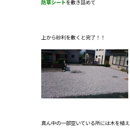
防草シート
を敷き詰めて
上から砂利を敷くと完了！！
真ん中の一部空いている所には木を植え