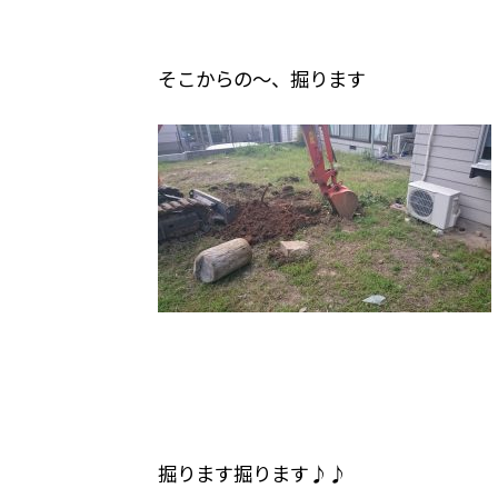
そこからの～、掘ります
掘ります掘ります♪♪