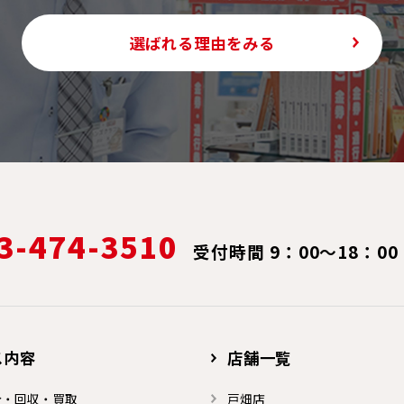
選ばれる理由をみる
3-474-3510
受付時間 9：00～18：00
ス内容
店舗一覧
分・回収・買取
戸畑店