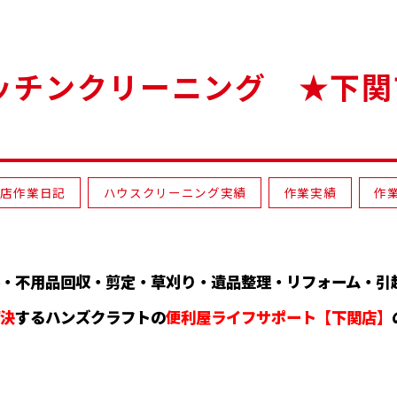
チンクリーニング ★下関市
関店作業日記
ハウスクリーニング実績
作業実績
作
・不用品回収・剪定・草刈り・遺品整理・リフォーム・引
決
するハンズクラフト
の
便利屋ライフサポート
【
下関店
】