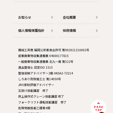
お知らせ
会社概要
個人情報保護指針
採用情報
機械工具商 福岡公安委員会許可 第902021210002号
産業廃棄物収集運搬業 04000177815
一般廃棄物収集運搬業 北九一廃 第522号
遺品整理士 認定ISO 1515
整理収納アドバイザー2級 HKSA2-73214
しろあり防除施工士 第14050号
JRO家財評価アドバイザー
玉掛け技能講習 修了
床上操作式クレーン技能講習 修了
フォークリフト運転技能講習 修了
危険物取扱者乙種第4類