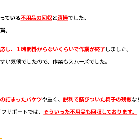
っている
不用品の
回収
と
清掃
でした。
貫。
応し、１時間掛からないくらいで作業が終了
しました。
すい気候でしたので、作業もスムーズでした。
の詰まったバケツ
や重く、
鋭利で錆びついた椅子の残骸
な
イフサポートでは、
そういった不用品も回収しております。
」