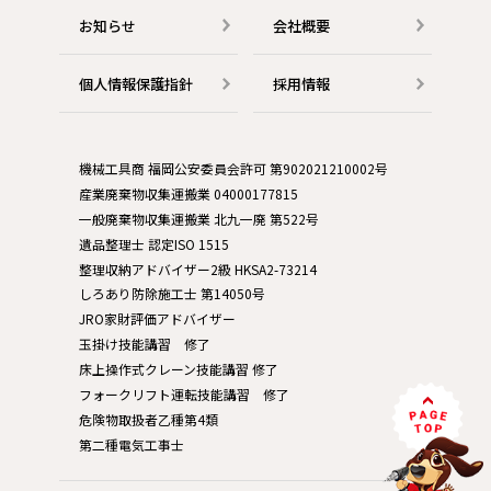
お知らせ
会社概要
個人情報保護指針
採用情報
機械工具商 福岡公安委員会許可 第902021210002号
産業廃棄物収集運搬業 04000177815
一般廃棄物収集運搬業 北九一廃 第522号
遺品整理士 認定ISO 1515
整理収納アドバイザー2級 HKSA2-73214
しろあり防除施工士 第14050号
JRO家財評価アドバイザー
玉掛け技能講習 修了
床上操作式クレーン技能講習 修了
フォークリフト運転技能講習 修了
危険物取扱者乙種第4類
第二種電気工事士