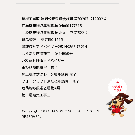
機械工具商 福岡公安委員会許可 第902021210002号
産業廃棄物収集運搬業 04000177815
一般廃棄物収集運搬業 北九一廃 第522号
遺品整理士 認定ISO 1515
整理収納アドバイザー2級 HKSA2-73214
しろあり防除施工士 第14050号
JRO家財評価アドバイザー
玉掛け技能講習 修了
床上操作式クレーン技能講習 修了
フォークリフト運転技能講習 修了
危険物取扱者乙種第4類
第二種電気工事士
Copyright 2026 HANDS CRAFT. ALL RIGHTS
RESERVED.