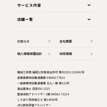
サービス内容
店舗一覧
お知らせ
会社概要
個人情報保護指針
採用情報
機械工具商 福岡公安委員会許可 第902021210002号
産業廃棄物収集運搬業 04000177815
一般廃棄物収集運搬業 北九一廃 第522号
遺品整理士 認定ISO 1515
整理収納アドバイザー2級 HKSA2-73214
しろあり防除施工士 第14050号
JRO家財評価アドバイザー