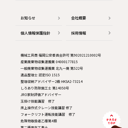
お知らせ
会社概要
個人情報保護指針
採用情報
機械工具商 福岡公安委員会許可 第902021210002号
産業廃棄物収集運搬業 04000177815
一般廃棄物収集運搬業 北九一廃 第522号
遺品整理士 認定ISO 1515
整理収納アドバイザー2級 HKSA2-73214
しろあり防除施工士 第14050号
JRO家財評価アドバイザー
玉掛け技能講習 修了
床上操作式クレーン技能講習 修了
フォークリフト運転技能講習 修了
危険物取扱者乙種第4類
第二種電気工事士